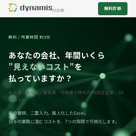
無料診断
DX診断
無料 / 所要時間 約3分
あなたの会社、年間いくら
"見えないコスト"
を
払っていますか？
仙台発・建設業／製造業／行政書士特化のDX認定企業｜DX
診断 3分
紙の書類、二重入力、属人化したExcel。
日々の業務に潜むコストを、7つの質問で可視化します。