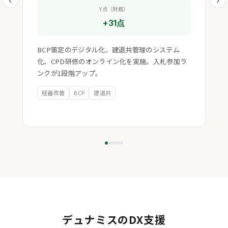
Y点（財務）
+31点
BCP策定のデジタル化、建退共管理のシステム
日
化、CPD研修のオンライン化を実施。入札参加ラ
成
ンクが1段階アップ。
う
経審改善
BCP
建退共
デュナミスのDX支援