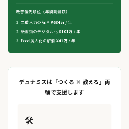
改善優先順位（年間削減額）
二重入力の解消
¥634万
/ 年
紙書類のデジタル化
¥101万
/ 年
Excel属人化の解消
¥41万
/ 年
デュナミスは「つくる × 教える」両
輪で支援します
🛠