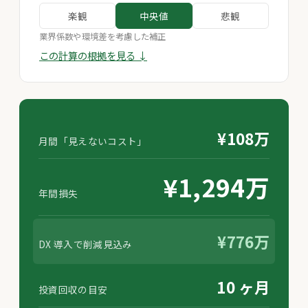
楽観
中央値
悲観
業界係数や環境差を考慮した補正
この計算の根拠を見る ↓
¥108万
月間「見えないコスト」
¥1,294万
年間損失
¥776万
DX 導入で削減見込み
10 ヶ月
投資回収の目安