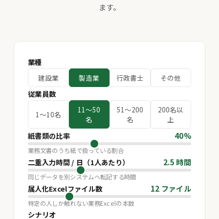
ます。
業種
建設業
製造業
行政書士
その他
従業員数
11〜50
51〜200
200名以
1〜10名
名
名
上
40%
紙書類の比率
業務文書のうち紙で扱っている割合
2.5 時間
二重入力時間 / 日（1人あたり）
同じデータを別システムへ転記する時間
12 ファイル
属人化Excelファイル数
特定の人しか触れない業務Excelの本数
シナリオ