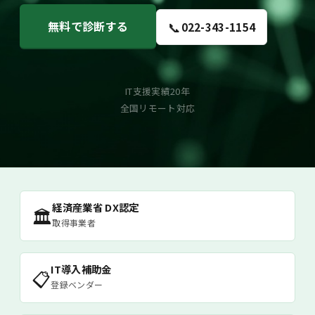
無料で診断する
📞
022-343-1154
IT支援実績20年
全国リモート対応
経済産業省 DX認定
🏛
取得事業者
IT導入補助金
📋
登録ベンダー