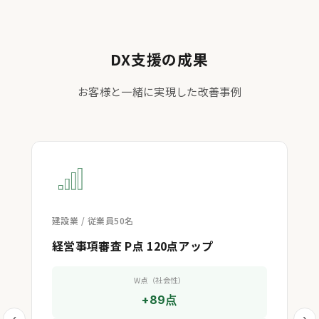
DX支援の成果
お客様と一緒に実現した改善事例
建設業 / 従業員50名
建
経営事項審査 P点 120点アップ
現
W点（社会性）
+89点
‹
›